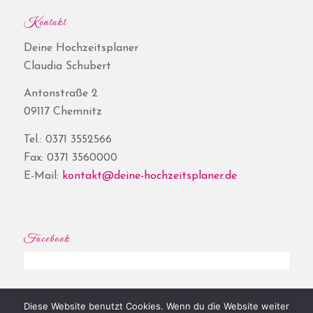
Kontakt
Deine Hochzeitsplaner
Claudia Schubert
Antonstraße 2
09117 Chemnitz
Tel.: 0371 3552566
Fax: 0371 3560000
E-Mail:
kontakt@deine-hochzeitsplaner.de
Facebook
Diese Website benutzt Cookies. Wenn du die Website weiter
© Copyright - Deine Hochzeitsplaner® | Website by
Shore
|
Impressum
|