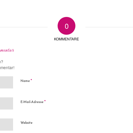
0
KOMMENTARE
mentar
n?
mmentar!
*
Name
*
E-Mail-Adresse
Website