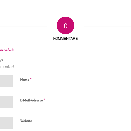
0
KOMMENTARE
mentar
n?
mmentar!
*
Name
*
E-Mail-Adresse
Website