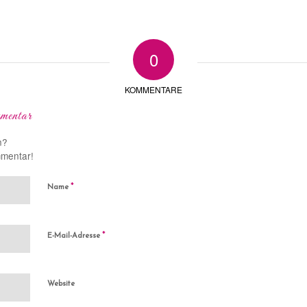
0
KOMMENTARE
mentar
n?
mmentar!
*
Name
*
E-Mail-Adresse
Website